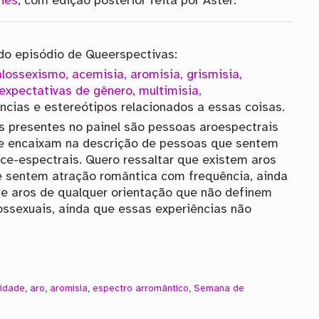
vies
, com edição posterior feita por Aster.
do episódio de Queerspectivas:
ossexismo, acemisia, aromisia, grismisia,
expectativas de gênero, multimisia,
ências e estereótipos relacionados a essas coisas.
 presentes no painel são pessoas aroespectrais
se encaixam na descrição de pessoas que sentem
ce-espectrais. Quero ressaltar que existem aros
e sentem atração romântica com frequência, ainda
 e aros de qualquer orientação que não definem
ossexuais, ainda que essas experiências não
idade
,
aro
,
aromisia
,
espectro arromântico
,
Semana de