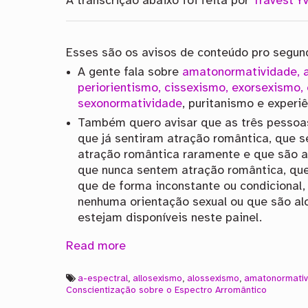
A transcrição abaixo foi feita por
Travest’Y
Esses são os avisos de conteúdo pro segun
A gente fala sobre
amatonormatividade, al
periorientismo, cissexismo, exorsexismo, 
sexonormatividade
, puritanismo e experi
Também quero avisar que as três pessoas
que já sentiram atração romântica, que 
atração romântica raramente e que são a
que nunca sentem atração romântica, qu
que de forma inconstante ou condicional,
nenhuma orientação sexual ou que são al
estejam disponíveis neste painel.
Read more
a-espectral
,
allosexismo
,
alossexismo
,
amatonormativ
Conscientização sobre o Espectro Arromântico