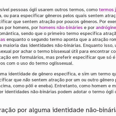
sível pessoas ógli usarem outros termos, como
termos j
, ou para especificar gêneros pelos quais sentem atra
ificar que sentem atração por poucos gêneros. Por ex
as por homens, por
homens não-bináries
e por
andrógin
romântica, sendo que o primeiro termo especifica atra
ias
enquanto o segundo termo aponta que a atração ro
a maioria das identidades não-binárias. Enquanto isso,
sexual por achar o termo bissexual útil para encontrar 
tação em formulários, mas preferir especificar que só é
os com o uso do termo oglissexual.
ó uma identidade de gênero específica, e sim um termo q
cificar que
não
sentem atração por um ou outro gênero
 acima, como pôli e eneba). Entretanto, como homem e 
er identidades não-binárias podem adotar o termo ógli 
ração por alguma identidade não-binári