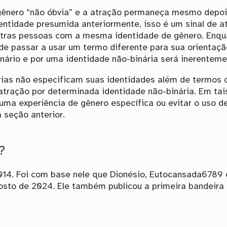
gênero “não óbvia” e a atração permaneça mesmo depois
entidade presumida anteriormente, isso é um sinal de a
utras pessoas com a mesma identidade de gênero. Enqu
 de passar a usar um termo diferente para sua orientaçã
inário e por uma identidade não-binária será inerentemen
rias não especificam suas identidades além de termos
 atração por determinada identidade não-binária. Em tai
ma experiência de gênero específica ou evitar o uso d
 seção anterior.
?
014. Foi com base nele que Dionésio, Eutocansada6789
gosto de 2024. Ele também publicou a primeira bandeira 