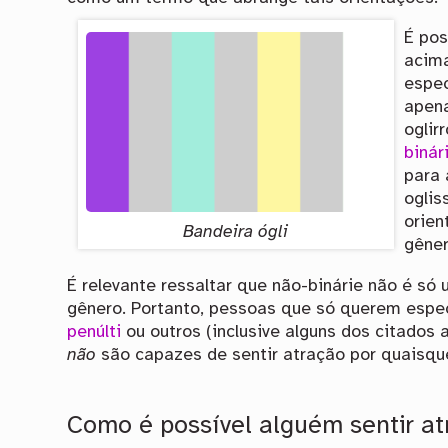
É pos
acima
espec
apen
oglir
binár
para 
oglis
orien
Bandeira ógli
gêner
É relevante ressaltar que não-binárie não é s
gênero. Portanto, pessoas que só querem espe
penúlti
ou outros (inclusive alguns dos citados
não
são capazes de sentir atração por quaisqu
Como é possível alguém sentir at