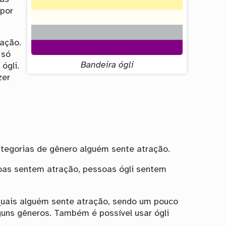
 por
ração.
 só
Bandeira ógli
ógli.
zer
categorias de gênero alguém sente atração.
soas sentem atração, pessoas ógli sentem
 quais alguém sente atração, sendo um pouco
guns gêneros. Também é possível usar ógli