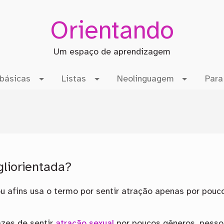
Orientando
Um espaço de aprendizagem
básicas
Listas
Neolinguagem
Para
gliorientada?
u afins usa o termo por sentir atração apenas por pouc
azes de sentir
atração sexual
por poucos gêneros, pess