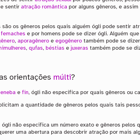
e sentir
atração romântica
por alguns gêneros, e assim
são os gêneros pelos quais alguém ógli pode sentir at
r
femaches
e por homens pode se dizer ógli. Alguém que
gênero
,
aporagênero
e
egogênero
também pode se dizer 
imulheres
,
qufas
,
béstias
e
juxeras
também pode se di
ras orientações
múlti
?
,
eneba
e
fin
, ógli não especifica por quais gêneros ou 
xplicitam a quantidade de gêneros pelos quais tais pes
, ógli não especifica um número exato e gêneros pelos
querer uma abertura para descobrir atração por mais al