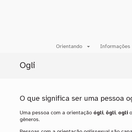
Orientando
Informações 
Ogli
O que significa ser uma pessoa o
Uma pessoa com a orientação
ógli
,
ôgli
,
ogli
o
gêneros.
Pessoas com a orientação oglissexual são cap