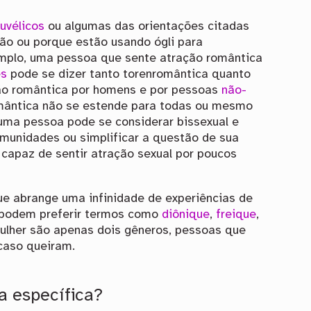
uvélicos
ou algumas das orientações citadas
ção ou porque estão usando ógli para
emplo, uma pessoa que sente atração romântica
es
pode se dizer tanto torenromântica quanto
ção romântica por homens e por pessoas
não-
mântica não se estende para todas ou mesmo
 uma pessoa pode se considerar bissexual e
comunidades ou simplificar a questão de sua
 capaz de sentir atração sexual por poucos
ue abrange uma infinidade de experiências de
 podem preferir termos como
diônique
,
freique
,
mulher são apenas dois gêneros, pessoas que
caso queiram.
a específica?