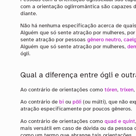
com a orientação oglirromântica são capazes d
diante.
Não há nenhuma especificação acerca de quais 
Alguém que só sente atração por mulheres, po
sente atração por pessoas
gênero neutro
,
cael
Alguém que só sente atração por mulheres,
dem
ógli.
Qual a diferença entre ógli e out
Ao contrário de orientações como
tóren
,
tríxen
Ao contrário de
bi
ou
pôli
(ou múlti), que não e
atração especificamente por poucos gêneros.
Ao contrário de orientações como
quad e quint
mais versátil em caso de dúvida ou da pessoa 
como um termo que abrange tais orientações.