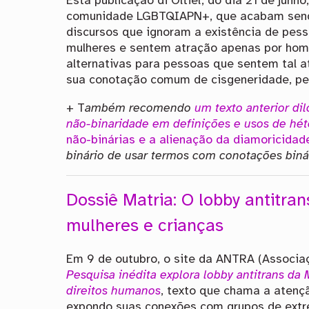
Esta publicação di Oltiel, do dia 21 de junh
comunidade LGBTQIAPN+, que acabam sen
discursos que ignoram a existência de pess
mulheres e sentem atração apenas por home
alternativas para pessoas que sentem tal a
sua conotação comum de cisgeneridade, per
+ T
ambém recomendo
um texto anterior dil
não-binaridade em definições e usos de hét
não-binárias e a alienação da diamoricidad
binário de usar termos com conotações binár
Dossiê Matria: O lobby antitra
mulheres e crianças
Em 9 de outubro, o site da ANTRA (Associaç
Pesquisa inédita explora lobby antitrans da
direitos humanos
, texto que chama a atençã
expondo suas conexões com grupos de extre