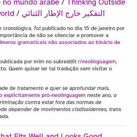
té no mundo árabe
/
Thinking Outside
world
/
التفكير خارج الإطار الثنائي
cronológica, foi publicado no dia 15 de janeiro por
mportância de não se silenciar e promover a
êneros gramaticais não associados ao binário de
e publicada por mim no subreddit
r/neolinguagem
,
to. Quem quiser ler tal tradução sem visitar o
ade de tratamento e quer se aprofundar mais,
 explicitamente pró-neolinguagem
neste ano, o
criminação contra estar fora das normas de
ode depender de movimentos cisdissidentes, trans
ada.
hat Fits Well and Looks Good