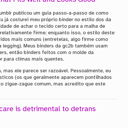
Tumblr publicou um guia passo-a-passo de como
Eu já costurei meu próprio binder no estilo dos da
uldade de achar o tecido certo para a malha de
relativamente firme; enquanto isso, o estilo deste
idos mais comuns (entretelas, algo firme como
ra legging). Meus binders da gc2b também usam
ers, então binders feitos com o molde da
r para climas mais quentes.
a, mas ele parece ser razoável. Pessoalmente, eu
ásticos (os que geralmente aparecem pontilhados
nto zigue-zague comum, mas acredito que este
are is detrimental to detrans