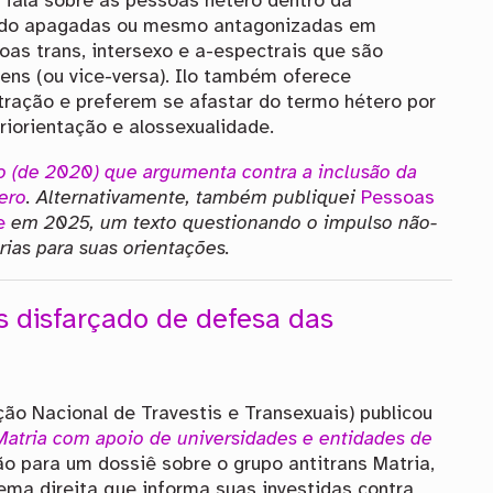
o, fala sobre as pessoas hétero dentro da
do apagadas ou mesmo antagonizadas em
oas trans, intersexo e a-espectrais que são
ns (ou vice-versa). Ilo também oferece
tração e preferem se afastar do termo hétero por
iorientação e alossexualidade.
o
(de 2020)
que argumenta contra a inclusão da
ero
. Alternativamente, também publiquei
Pessoas
e
em 2025, um texto questionando o impulso não-
ias para suas orientações.
ns disfarçado de defesa das
ão Nacional de Travestis e Transexuais) publicou
 Matria com apoio de universidades e entidades de
o para um dossiê sobre o grupo antitrans Matria,
ma direita que informa suas investidas contra