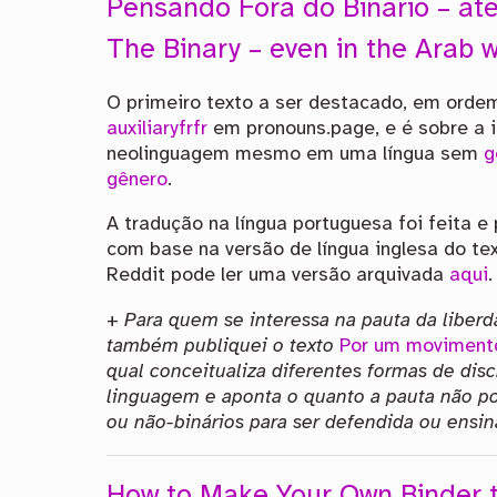
Pensando Fora do Binário – a
The Binary – even in the Arab 
O primeiro texto a ser destacado, em ordem 
auxiliaryfrfr
em pronouns.page, e é sobre a i
neolinguagem mesmo em uma língua sem
g
gênero
.
A tradução na língua portuguesa foi feita 
com base na versão de língua inglesa do tex
Reddit pode ler uma versão arquivada
aqui
.
+
Para quem se interessa na pauta da liberd
também publiquei o texto
Por um movimento
qual conceitualiza diferentes formas de dis
linguagem e aponta o quanto a pauta não p
ou não-binários para ser defendida ou ensin
How to Make Your Own Binder t