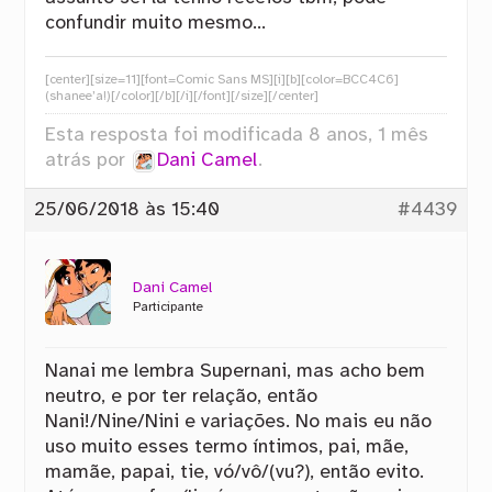
confundir muito mesmo…
[center][size=11][font=Comic Sans MS][i][b][color=BCC4C6]
(shanee’a!)[/color][/b][/i][/font][/size][/center]
Esta resposta foi modificada 8 anos, 1 mês
atrás por
Dani Camel
.
25/06/2018 às 15:40
#4439
Dani Camel
Participante
Nanai me lembra Supernani, mas acho bem
neutro, e por ter relação, então
Nani!/Nine/Nini e variações. No mais eu não
uso muito esses termo íntimos, pai, mãe,
mamãe, papai, tie, vó/vô/(vu?), então evito.