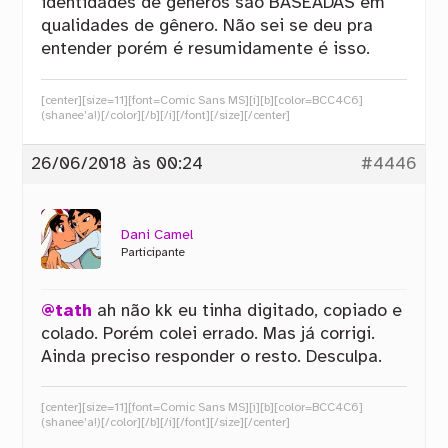
identidades de gêneros são BASEADAS em
qualidades de gênero. Não sei se deu pra
entender porém é resumidamente é isso.
[center][size=11][font=Comic Sans MS][i][b][color=BCC4C6]
(shanee’a!)[/color][/b][/i][/font][/size][/center]
26/06/2018 às 00:24
#4446
Dani Camel
Participante
@tath
ah não kk eu tinha digitado, copiado e
colado. Porém colei errado. Mas já corrigi.
Ainda preciso responder o resto. Desculpa.
[center][size=11][font=Comic Sans MS][i][b][color=BCC4C6]
(shanee’a!)[/color][/b][/i][/font][/size][/center]