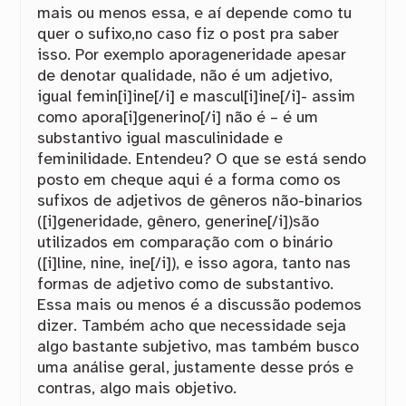
mais ou menos essa, e aí depende como tu
quer o sufixo,no caso fiz o post pra saber
isso. Por exemplo aporageneridade apesar
de denotar qualidade, não é um adjetivo,
igual femin[i]ine[/i] e mascul[i]ine[/i]- assim
como apora[i]generino[/i] não é – é um
substantivo igual masculinidade e
feminilidade. Entendeu? O que se está sendo
posto em cheque aqui é a forma como os
sufixos de adjetivos de gêneros não-binarios
([i]generidade, gênero, generine[/i])são
utilizados em comparação com o binário
([i]line, nine, ine[/i]), e isso agora, tanto nas
formas de adjetivo como de substantivo.
Essa mais ou menos é a discussão podemos
dizer. Também acho que necessidade seja
algo bastante subjetivo, mas também busco
uma análise geral, justamente desse prós e
contras, algo mais objetivo.