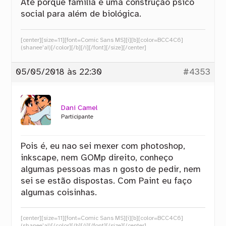
Até porque família é uma construção psico
social para além de biológica.
[center][size=11][font=Comic Sans MS][i][b][color=BCC4C6]
(shanee’a!)[/color][/b][/i][/font][/size][/center]
05/05/2018 às 22:30
#4353
Dani Camel
Participante
Pois é, eu nao sei mexer com photoshop,
inkscape, nem GOMp direito, conheço
algumas pessoas mas n gosto de pedir, nem
sei se estão dispostas. Com Paint eu faço
algumas coisinhas.
[center][size=11][font=Comic Sans MS][i][b][color=BCC4C6]
(shanee’a!)[/color][/b][/i][/font][/size][/center]