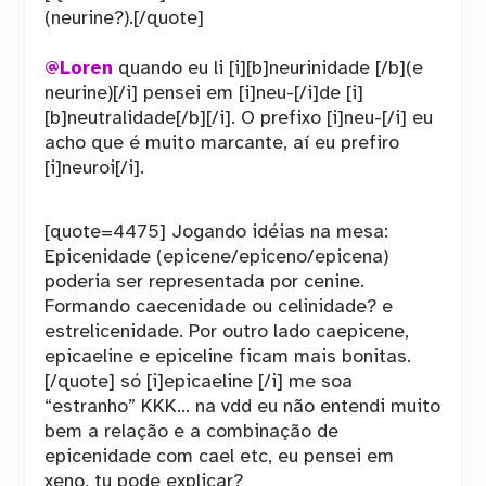
(neurine?).[/quote]
@Loren
quando eu li [i][b]neurinidade [/b](e
neurine)[/i] pensei em [i]neu-[/i]de [i]
[b]neutralidade[/b][/i]. O prefixo [i]neu-[/i] eu
acho que é muito marcante, aí eu prefiro
[i]neuroi[/i].
[quote=4475] Jogando idéias na mesa:
Epicenidade (epicene/epiceno/epicena)
poderia ser representada por cenine.
Formando caecenidade ou celinidade? e
estrelicenidade. Por outro lado caepicene,
epicaeline e epiceline ficam mais bonitas.
[/quote] só [i]epicaeline [/i] me soa
“estranho” KKK… na vdd eu não entendi muito
bem a relação e a combinação de
epicenidade com cael etc, eu pensei em
xeno, tu pode explicar?