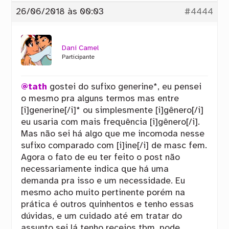
26/06/2018 às 00:03
#4444
Dani Camel
Participante
@tath
gostei do sufixo generine*, eu pensei
o mesmo pra alguns termos mas entre
[i]generine[/i]* ou simplesmente [i]gênero[/i]
eu usaria com mais frequência [i]gênero[/i].
Mas não sei há algo que me incomoda nesse
sufixo comparado com [i]ine[/i] de masc fem.
Agora o fato de eu ter feito o post não
necessariamente indica que há uma
demanda pra isso e um necessidade. Eu
mesmo acho muito pertinente porém na
prática é outros quinhentos e tenho essas
dúvidas, e um cuidado até em tratar do
assunto sei lá tenho receios tbm, pode