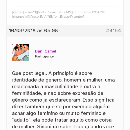
[center][size=11][font=Comic Sans MS][i][b][color=BCC4C6]
(shanee’a!)[/color][/b][/i][/font][/size][/center]
10/03/2018 às 05:08
#4164
Dani Camel
Participante
Que post legal. A principio é sobre
identidade de genero, homem e mulher, uma
relacionada a masculinidade e outra a
feminilidade, e nao sobre expressão de
gênero como ja esclareceram. Isso significa
dizer também que se por exemplo alguém
achar algo feminino ou muito feminino e
“adulto”, ela pode tratar aquilo como coisa
de mulher. Sinônimo sabe, tipo quando você