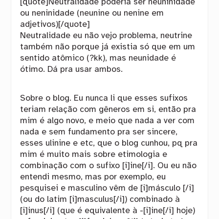
[quote]Neutralidade poderia ser neuninidade
ou neninidade (neunine ou nenine em
adjetivos)[/quote]
Neutralidade eu não vejo problema, neutrine
também não porque já existia só que em um
sentido atômico (?kk), mas neunidade é
ótimo. Dá pra usar ambos.
Sobre o blog. Eu nunca li que esses sufixos
teriam relação com gêneros em si, então pra
mim é algo novo, e meio que nada a ver com
nada e sem fundamento pra ser sincere,
esses ulinine e etc, que o blog cunhou, pq pra
mim é muito mais sobre etimologia e
combinação com o sufixo [i]ine[/i]. Ou eu não
entendi mesmo, mas por exemplo, eu
pesquisei e masculino vêm de [i]másculo [/i]
(ou do latim [i]masculus[/i]) combinado à
[i]inus[/i] (que é equivalente à -[i]ine[/i] hoje)