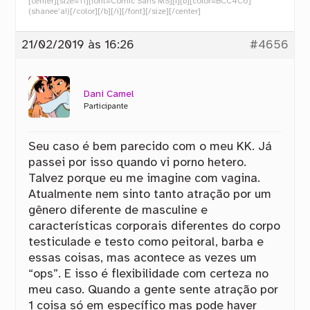
[center][size=11][font=Comic Sans MS][i][b][color=BCC4C6]
(shanee’a!)[/color][/b][/i][/font][/size][/center]
21/02/2019 às 16:26
#4656
Dani Camel
Participante
Seu caso é bem parecido com o meu KK. Já
passei por isso quando vi porno hetero.
Talvez porque eu me imagine com vagina.
Atualmente nem sinto tanto atração por um
gênero diferente de masculine e
características corporais diferentes do corpo
testiculade e testo como peitoral, barba e
essas coisas, mas acontece as vezes um
“ops”. E isso é flexibilidade com certeza no
meu caso. Quando a gente sente atração por
1 coisa só em específico mas pode haver