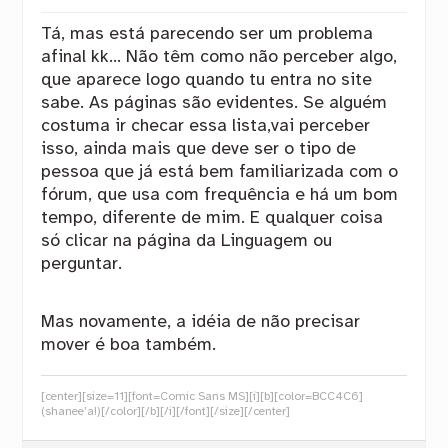
Tá, mas está parecendo ser um problema
afinal kk… Não têm como não perceber algo,
que aparece logo quando tu entra no site
sabe. As páginas são evidentes. Se alguém
costuma ir checar essa lista,vai perceber
isso, ainda mais que deve ser o tipo de
pessoa que já está bem familiarizada com o
fórum, que usa com frequência e há um bom
tempo, diferente de mim. E qualquer coisa
só clicar na página da Linguagem ou
perguntar.
Mas novamente, a idéia de não precisar
mover é boa também.
[center][size=11][font=Comic Sans MS][i][b][color=BCC4C6]
(shanee’a!)[/color][/b][/i][/font][/size][/center]