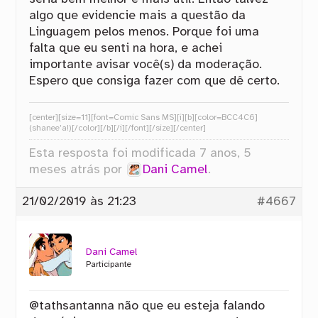
algo que evidencie mais a questão da
Linguagem pelos menos. Porque foi uma
falta que eu senti na hora, e achei
importante avisar você(s) da moderação.
Espero que consiga fazer com que dê certo.
[center][size=11][font=Comic Sans MS][i][b][color=BCC4C6]
(shanee’a!)[/color][/b][/i][/font][/size][/center]
Esta resposta foi modificada 7 anos, 5
meses atrás por
Dani Camel
.
21/02/2019 às 21:23
#4667
Dani Camel
Participante
@tathsantanna não que eu esteja falando