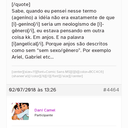
[/quote]
Sabe, quando eu pensei nesse termo
(agenino) a idéia não era exatamente de que
[i]-genino[/i] seria um neologismo de [i]-
gênero[/i], eu estava pensando em outra
coisa kk. Em anjos. E na palavra
[i]angelical[/i]. Porque anjos são descritos
como sem “sem sexo/gênero”. Por exemplo
Ariel, Gabriel etc…
[center][size=11][font=Comic Sans MS][i][b][color=BCC4C6]
(shanee’a!)[/color][/b][/i][/font][/size][/center]
02/07/2018 às 13:26
#4464
Dani Camel
Participante