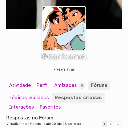
@danicamel
7 years atrás
Atividade
Perfil
Amizades
Fóruns
6
Tópicos iniciados
Respostas criadas
Interações
Favoritos
Respostas no Fórum
Visualizando 20 posts - 1 até 20 (de 28 do total)
1
2
→