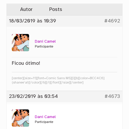
Autor
Posts
18/03/2019 às 10:39
#4692
Dani Camel
Participante
Ficou ótimo!
[center][size=11][font=Comic Sans MS][i][b][color=BCC4C6]
(shanee’a!)[/color][/b][/i][/font][/size][/center]
23/02/2019 às 03:54
#4673
Dani Camel
Participante