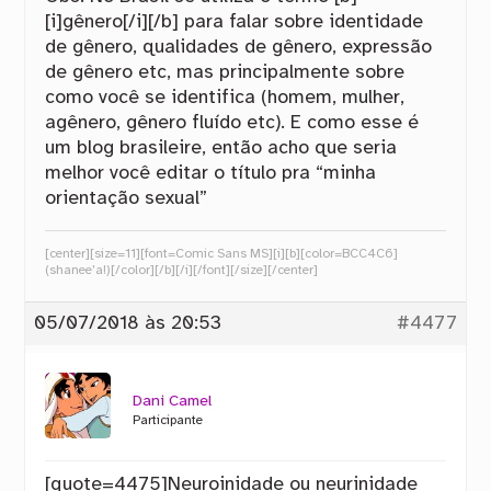
[i]gênero[/i][/b] para falar sobre identidade
de gênero, qualidades de gênero, expressão
de gênero etc, mas principalmente sobre
como você se identifica (homem, mulher,
agênero, gênero fluído etc). E como esse é
um blog brasileire, então acho que seria
melhor você editar o título pra “minha
orientação sexual”
[center][size=11][font=Comic Sans MS][i][b][color=BCC4C6]
(shanee’a!)[/color][/b][/i][/font][/size][/center]
05/07/2018 às 20:53
#4477
Dani Camel
Participante
[quote=4475]Neuroinidade ou neurinidade