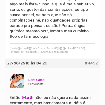
algo mais livre-cunho já que é mais subjetivo,
sério, eu gostei das combinações, eu tipo
nunca pensei, se bem que são só
combinações né, não qualidades próprias,
parado pra pensar, ou são? Pera… é igual
química mesmo scrr, lembra meu cursinho
flop de farmacologia.
[center][size=11][font=Comic Sans MS][i][b][color=BCC4C6]
(shanee’a!)[/color][/b][/i][/font][/size][/center]
27/06/2018 às 04:26
#4452
Dani Camel
Participante
Então
@tath
não, eu não quero nada assim
exatamente, mas basicamente a idéia é