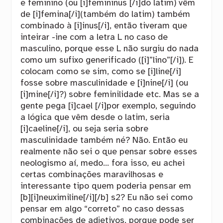
e feminino (ou [i]femininus [/i]do latim) vêm
de [i]femina[/i](também do latim) também
combinado à [i]inus[/i], então tiveram que
inteirar -ine com a letra L no caso de
masculino, porque esse L não surgiu do nada
como um sufixo generificado ([i]”lino”[/i]). E
colocam como se sim, como se [i]line[/i]
fosse sobre masculinidade e [i]nine[/i] (ou
[i]mine[/i]?) sobre feminilidade etc. Mas se a
gente pega [i]cael [/i]por exemplo, seguindo
a lógica que vêm desde o latim, seria
[i]caeline[/i], ou seja seria sobre
masculinidade também né? Não. Então eu
realmente não sei o que pensar sobre esses
neologismo aí, medo… fora isso, eu achei
certas combinações maravilhosas e
interessante tipo quem poderia pensar em
[b][i]neuximiline[/i][/b] s2? Eu não sei como
pensar em algo “correto” no caso dessas
combinações de adjetivos, porque pode ser