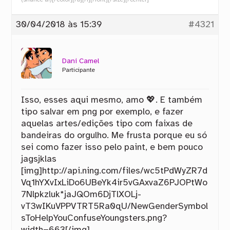
30/04/2018 às 15:39
#4321
Dani Camel
Participante
Isso, esses aqui mesmo, amo 💖. E também
tipo salvar em png por exemplo, e fazer
aquelas artes/edições tipo com faixas de
bandeiras do orgulho. Me frusta porque eu só
sei como fazer isso pelo paint, e bem pouco
jagsjklas
[img]http://api.ning.com/files/wc5tPdWyZR7d
Vq1hYXvIxLiDo6UBeYk4ir5vGAxvaZ6PJOPtWo
7Nlpkzluk*jaJQOm6DjTlXOLj-
vT3wIKuVPPVTRT5Ra0qU/NewGenderSymbol
sToHelpYouConfuseYoungsters.png?