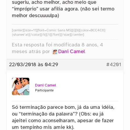
sugeriu, acho melhor, acho meio que
“impróprio” usar afilia agora. (não sei termo
melhor descuuuulpa)
[center][size=11][font=Comic Sans MS][i][b][color=BCC4C6]
(shanee’a!)[/color][/b][/i][/font][/size][/center]
Esta resposta foi modificada 8 anos, 4
meses atrás por
Dani Camel
.
22/03/2018 às 04:29
#4201
Dani Camel
Participante
Só terminação parece bom, já da uma idéia,
ou “terminação da palavra”? (Obs: eu já
ajeitei como aconselharam, apesar de fazer
um tempinho mis amie kk).