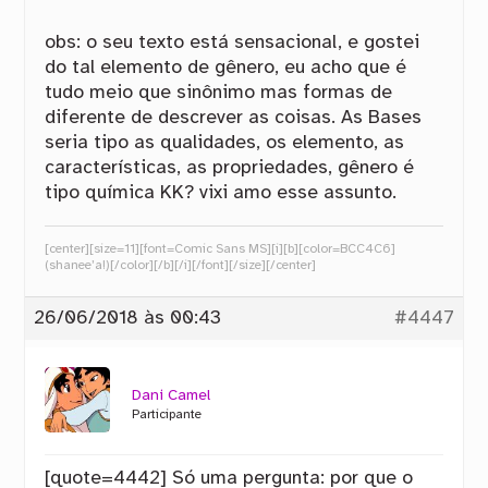
obs: o seu texto está sensacional, e gostei
do tal elemento de gênero, eu acho que é
tudo meio que sinônimo mas formas de
diferente de descrever as coisas. As Bases
seria tipo as qualidades, os elemento, as
características, as propriedades, gênero é
tipo química KK? vixi amo esse assunto.
[center][size=11][font=Comic Sans MS][i][b][color=BCC4C6]
(shanee’a!)[/color][/b][/i][/font][/size][/center]
26/06/2018 às 00:43
#4447
Dani Camel
Participante
[quote=4442] Só uma pergunta: por que o