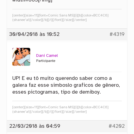
width=663[/img]
[center][size=11][font=Comic Sans MS][i][b][color=BCC4C6]
(shanee’a!)[/color][/b][/i][/font][/size][/center]
30/04/2018 às 10:52
#4319
Dani Camel
Participante
UP! E eu tô muito querendo saber como a
galera faz esse simboslo graficos de gênero,
esses pictogramas, tipo de demiboy.
[center][size=11][font=Comic Sans MS][i][b][color=BCC4C6]
(shanee’a!)[/color][/b][/i][/font][/size][/center]
22/03/2018 às 04:59
#4202