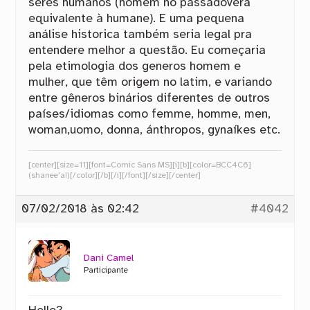
seres humanos (homem no passadovera
equivalente à humane). E uma pequena
análise historica também seria legal pra
entendere melhor a questão. Eu começaria
pela etimologia dos generos homem e
mulher, que têm origem no latim, e variando
entre gêneros binários diferentes de outros
países/idiomas como femme, homme, men,
woman,uomo, donna, ánthropos, gynaíkes etc.
[center][size=11][font=Comic Sans MS][i][b][color=BCC4C6]
(shanee’a!)[/color][/b][/i][/font][/size][/center]
07/02/2018 às 02:42
#4042
Dani Camel
Participante