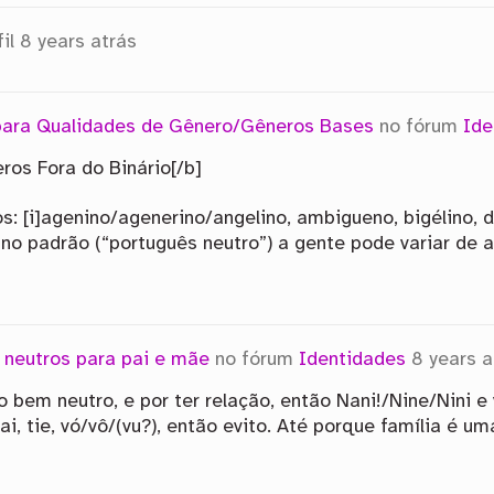
il
8 years atrás
 para Qualidades de Gênero/Gêneros Bases
no fórum
Ide
ros Fora do Binário[/b]
 [i]agenino/agenerino/angelino, ambigueno, bigélino, de
ino padrão (“português neutro”) a gente pode variar de
s neutros para pai e mãe
no fórum
Identidades
8 years a
bem neutro, e por ter relação, então Nani!/Nine/Nini e
, tie, vó/vô/(vu?), então evito. Até porque família é u