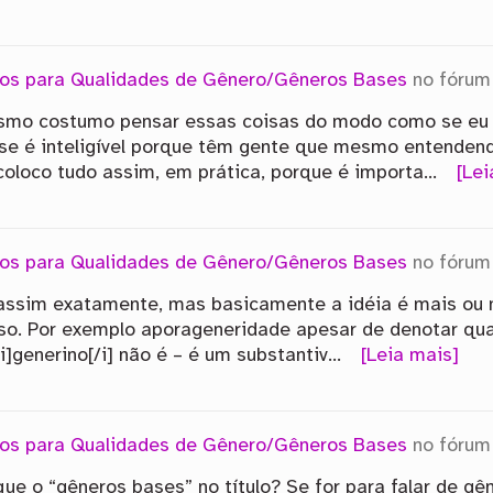
vos para Qualidades de Gênero/Gêneros Bases
no fóru
mo costumo pensar essas coisas do modo como se eu us
 se é inteligível porque têm gente que mesmo entendend
coloco tudo assim, em prática, porque é importa…
[Lei
vos para Qualidades de Gênero/Gêneros Bases
no fóru
assim exatamente, mas basicamente a idéia é mais ou 
sso. Por exemplo aporageneridade apesar de denotar quali
i]generino[/i] não é – é um substantiv…
[Leia mais]
vos para Qualidades de Gênero/Gêneros Bases
no fóru
e o “gêneros bases” no título? Se for para falar de gên