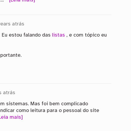
p…
[Leia mais]
years atrás
. Eu estou falando das
listas
, e com tópico eu
portante.
s atrás
 em sistemas. Mas foi bem complicado
indicar como leitura para o pessoal do site
Leia mais]