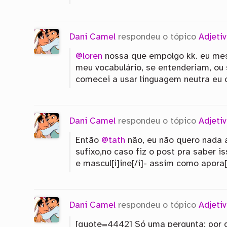
Dani Camel
respondeu o tópico
Adjeti
@loren
nossa que empolgo kk. eu mes
meu vocabulário, se entenderiam, ou
comecei a usar linguagem neutra eu 
Dani Camel
respondeu o tópico
Adjeti
Então
@tath
não, eu não quero nada 
sufixo,no caso fiz o post pra saber i
e mascul[i]ine[/i]- assim como apora[
Dani Camel
respondeu o tópico
Adjeti
[quote=4442] Só uma pergunta: por qu