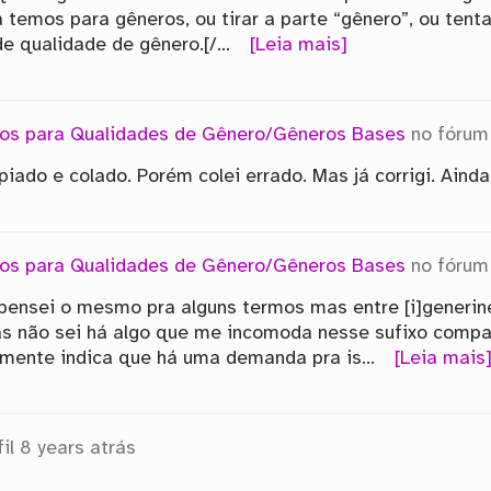
 temos para gêneros, ou tirar a parte “gênero”, ou ten
de qualidade de gênero.[/…
[Leia mais]
vos para Qualidades de Gênero/Gêneros Bases
no fóru
piado e colado. Porém colei errado. Mas já corrigi. Aind
vos para Qualidades de Gênero/Gêneros Bases
no fóru
 pensei o mesmo pra alguns termos mas entre [i]generine[
as não sei há algo que me incomoda nesse sufixo compar
iamente indica que há uma demanda pra is…
[Leia mais
il
8 years atrás