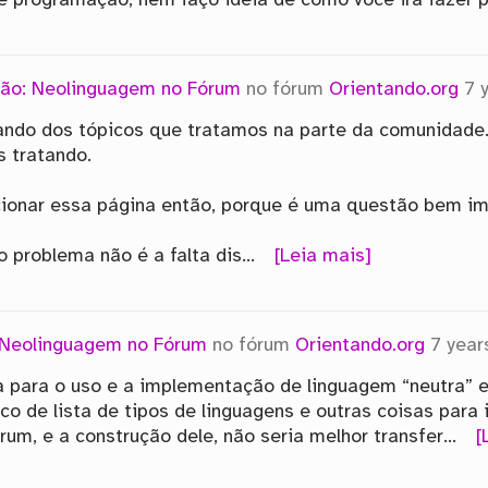
de programação, nem faço idéia de como você irá fazer 
ão: Neolinguagem no Fórum
no fórum
Orientando.org
7 
ando dos tópicos que tratamos na parte da comunidade
s tratando.
cionar essa página então, porque é uma questão bem im
o problema não é a falta dis…
[Leia mais]
 Neolinguagem no Fórum
no fórum
Orientando.org
7 year
ia para o uso e a implementação de linguagem “neutra”
o de lista de tipos de linguagens e outras coisas para 
rum, e a construção dele, não seria melhor transfer…
[