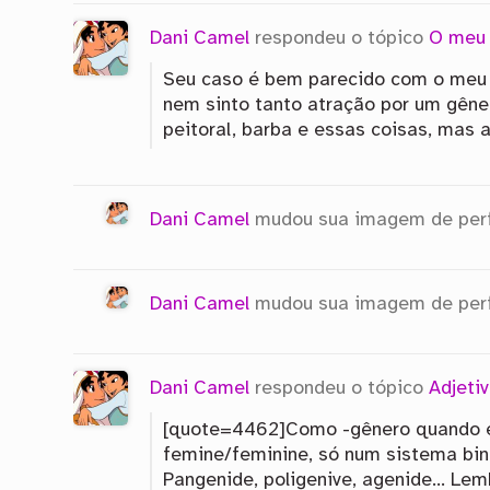
Dani Camel
respondeu o tópico
O meu
Seu caso é bem parecido com o meu K
nem sinto tanto atração por um gêner
peitoral, barba e essas coisas, mas 
Dani Camel
mudou sua imagem de perf
Dani Camel
mudou sua imagem de perf
Dani Camel
respondeu o tópico
Adjeti
[quote=4462]Como -gênero quando é 
femine/feminine, só num sistema bin
Pangenide, poligenive, agenide… Lemb