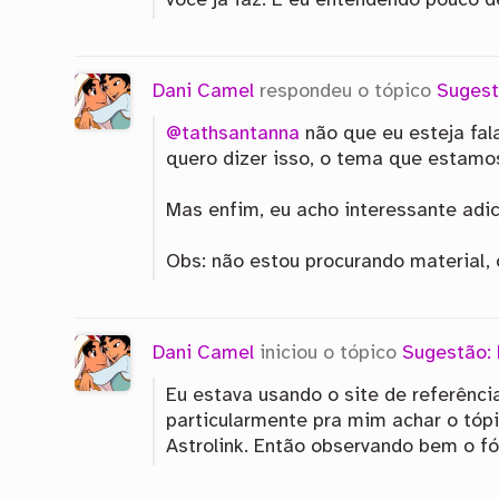
você já faz. E eu entendendo pouco 
Dani Camel
respondeu o tópico
Sugest
@tathsantanna
não que eu esteja fal
quero dizer isso, o tema que estamo
Mas enfim, eu acho interessante adi
Obs: não estou procurando material, 
Dani Camel
iniciou o tópico
Sugestão:
Eu estava usando o site de referênc
particularmente pra mim achar o tópic
Astrolink. Então observando bem o fó