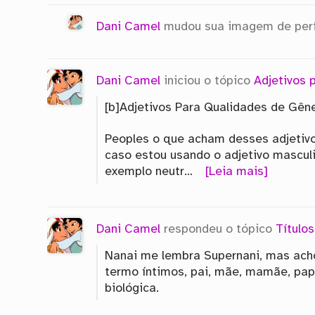
Dani Camel
mudou sua imagem de perf
Dani Camel
iniciou o tópico
Adjetivos
[b]Adjetivos Para Qualidades de Gêne
Peoples o que acham desses adjetivos:
caso estou usando o adjetivo mascul
exemplo neutr…
[Leia mais]
Dani Camel
respondeu o tópico
Título
Nanai me lembra Supernani, mas acho 
termo íntimos, pai, mãe, mamãe, papai
biológica.