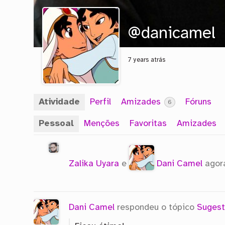
@danicamel
7 years atrás
Atividade
Perfil
Amizades
Fóruns
6
Pessoal
Menções
Favoritas
Amizades
Zalika Uyara
e
Dani Camel
agor
Dani Camel
respondeu o tópico
Sugest