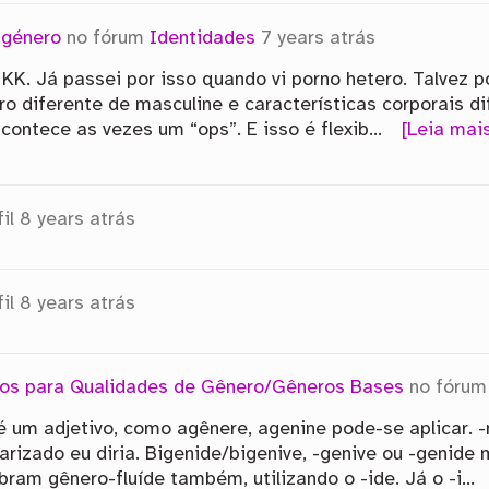
 género
no fórum
Identidades
7 years atrás
K. Já passei por isso quando vi porno hetero. Talvez 
o diferente de masculine e características corporais d
acontece as vezes um “ops”. E isso é flexib…
[Leia mai
il
8 years atrás
il
8 years atrás
vos para Qualidades de Gênero/Gêneros Bases
no fóru
um adjetivo, como agênere, agenine pode-se aplicar. -
arizado eu diria. Bigenide/bigenive, -genive ou -geni
ram gênero-fluíde também, utilizando o -ide. Já o -i…