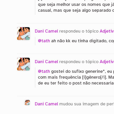
que seja melhor usar os nomes que já
casual, mas que seja algo separado 
Dani Camel
respondeu o tópico
Adjeti
@tath
ah não kk eu tinha digitado, co
Dani Camel
respondeu o tópico
Adjeti
@tath
gostei do sufixo generine*, eu
com mais frequência [i]gênero[/i]. M
de eu ter feito o post não necessar
Dani Camel
mudou sua imagem de perf