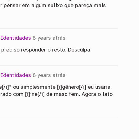
tar pensar em algum sufixo que pareça mais
m
Identidades
8 years atrás
a preciso responder o resto. Desculpa.
m
Identidades
8 years atrás
/i]* ou simplesmente [i]gênero[/i] eu usaria
ado com [i]ine[/i] de masc fem. Agora o fato
]