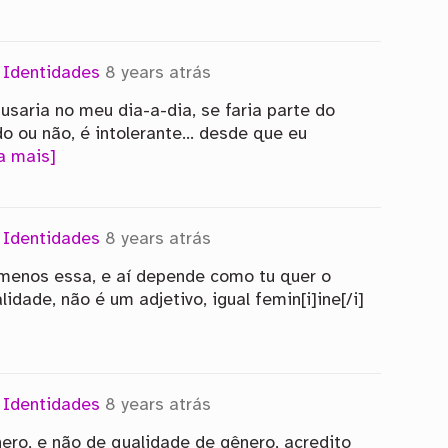
m
Identidades
8 years atrás
aria no meu dia-a-dia, se faria parte do
o ou não, é intolerante… desde que eu
a mais]
m
Identidades
8 years atrás
menos essa, e aí depende como tu quer o
dade, não é um adjetivo, igual femin[i]ine[/i]
m
Identidades
8 years atrás
ero, e não de qualidade de gênero, acredito