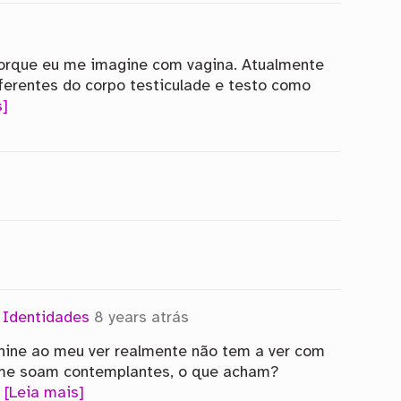
porque eu me imagine com vagina. Atualmente
iferentes do corpo testiculade e testo como
s]
m
Identidades
8 years atrás
nine ao meu ver realmente não tem a ver com
de me soam contemplantes, o que acham?
[Leia mais]