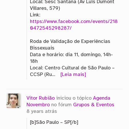
Local: Sesc Santana (Av Luís Dumont
Villares, 579)
Link:
https://www.facebook.com/events/218
0472545298287/
Roda de Validação de Experiências
Bissexuais
Data e horário: dia 11, domingo, 14h-
18h
Local: Centro Cultural de São Paulo –
CCSP (Ru…
[Leia mais]
Vitor Rubião
iniciou o tópico
Agenda
Novembro
no fórum
Grupos & Eventos
8 years atrás
[b]São Paulo – SP[/b]