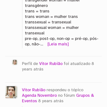
transgender woman = mulher
transgênero
trans = trans
trans woman = mulher trans
transsexual = transexual
transsexual woman = mulher
transexual
pre-op, post-op, non-op = pré-op, pós-
op, não-…
[Leia mais]
Perfil de
Vitor Rubião
foi atualizado
8
years atrás
Vitor Rubião
respondeu o tópico
Agenda Novembro
no fórum
Grupos &
Eventos
8 years atrás