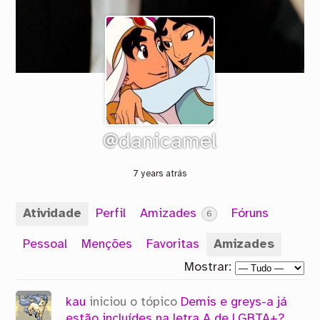
@danicamel
7 years atrás
Atividade
Perfil
Amizades
Fóruns
6
Pessoal
Menções
Favoritas
Amizades
Mostrar:
kau
iniciou o tópico
Demis e greys-a já
estão incluídes na letra A de LGBTA+?