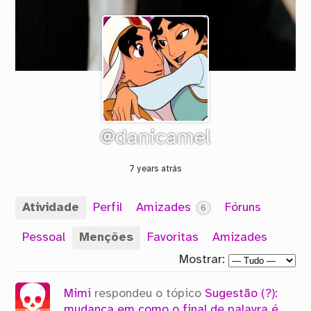
@danicamel
7 years atrás
Atividade
Perfil
Amizades
Fóruns
6
Pessoal
Menções
Favoritas
Amizades
Mostrar:
Mimi
respondeu o tópico
Sugestão (?):
mudança em como o final de palavra é