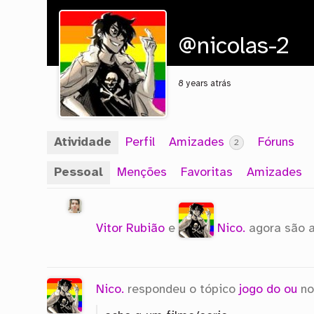
@nicolas-2
8 years atrás
Atividade
Perfil
Amizades
Fóruns
2
Pessoal
Menções
Favoritas
Amizades
Vitor Rubião
e
Nico.
agora são 
Nico.
respondeu o tópico
jogo do ou
no