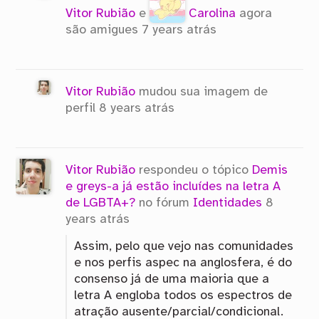
Vitor Rubião
e
Carolina
agora
são amigues
7 years atrás
Vitor Rubião
mudou sua imagem de
perfil
8 years atrás
Vitor Rubião
respondeu o tópico
Demis
e greys-a já estão incluídes na letra A
de LGBTA+?
no fórum
Identidades
8
years atrás
Assim, pelo que vejo nas comunidades
e nos perfis aspec na anglosfera, é do
consenso já de uma maioria que a
letra A engloba todos os espectros de
atração ausente/parcial/condicional.