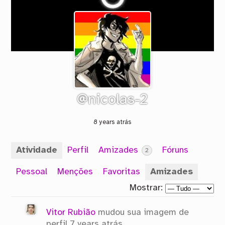
@nicolas-2
8 years atrás
Atividade
Perfil
Amizades
Fóruns
2
Pessoal
Menções
Favoritas
Amizades
Mostrar:
Vitor Rubião
mudou sua imagem de
perfil
7 years atrás