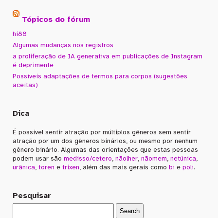
Tópicos do fórum
hi88
Algumas mudanças nos registros
a proliferação de IA generativa em publicações de Instagram
é deprimente
Possíveis adaptações de termos para corpos (sugestões
aceitas)
Dica
É possível sentir atração por múltiplos gêneros sem sentir
atração por um dos gêneros binários, ou mesmo por nenhum
gênero binário. Algumas das orientações que estas pessoas
podem usar são
medisso/cetero
,
nãolher
,
nãomem
,
netúnica
,
urânica
,
toren
e
trixen
, além das mais gerais como
bi
e
poli
.
Pesquisar