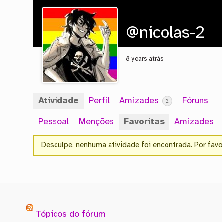
@nicolas-2
8 years atrás
Atividade
Perfil
Amizades
Fóruns
2
Pessoal
Menções
Favoritas
Amizades
Desculpe, nenhuma atividade foi encontrada. Por favor,
Tópicos do fórum