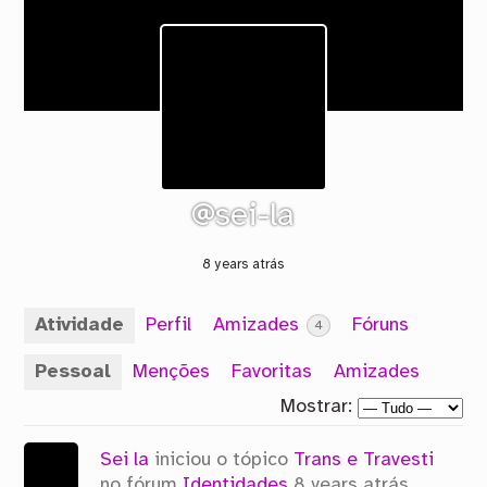
@sei-la
8 years atrás
Atividade
Perfil
Amizades
Fóruns
4
Pessoal
Menções
Favoritas
Amizades
Mostrar:
Sei la
iniciou o tópico
Trans e Travesti
no fórum
Identidades
8 years atrás