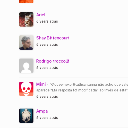
Ariel
8 years atrás
Shay Bittencourt
8 years atrás
Rodrigo troccolli
8 years atrás
Mimi
- "@queerneko @tathsantanna não acho que vale 
aparece “Eta resposta foi modificada” ao invés de esta"
8 years atrás
Ampa
8 years atrás