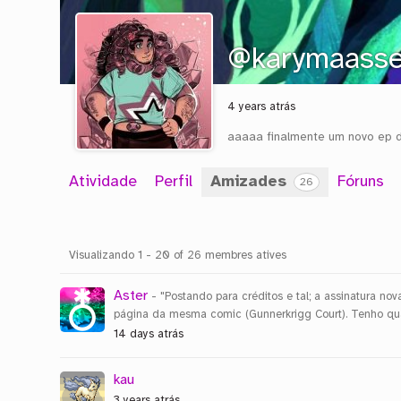
@karymaass
4 years atrás
aaaaa finalmente um novo ep 
Atividade
Perfil
Amizades
Fóruns
26
Amizades
Visualizando 1 - 20 of 26 membres atives
Aster
- "Postando para créditos e tal; a assinatura no
página da mesma comic (Gunnerkrigg Court). Tenho qu
14 days atrás
kau
3 years atrás