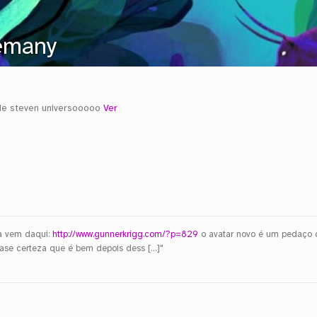
emany
de steven universooooo
Ver
va vem daqui:
http://www.gunnerkrigg.com/?p=829
o avatar novo é um pedaço
ase certeza que é bem depois dess […]"