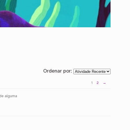
Ordenar por:
1
2
→
 de alguma