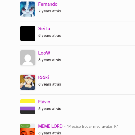
Fernando
7 years atrás
Sei la
8 years atrás
LeoW
8 years atrás
l00ki
8 years atrás
Flávio
8 years atrás
MEME LORD
- "Preciso trocar meu avatar. P:"
8 years atrás