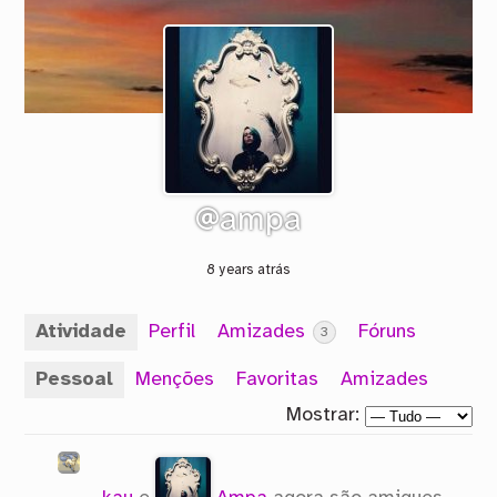
@ampa
8 years atrás
Atividade
Perfil
Amizades
Fóruns
3
Pessoal
Menções
Favoritas
Amizades
Mostrar: