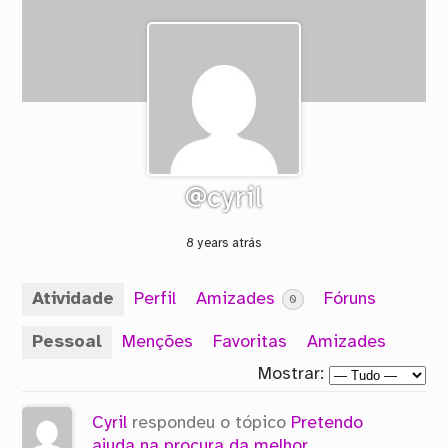
@cyril
8 years atrás
Atividade
Perfil
Amizades
Fóruns
0
Pessoal
Menções
Favoritas
Amizades
Mostrar:
Cyril
respondeu o tópico
Pretendo
ajuda na procura da melhor