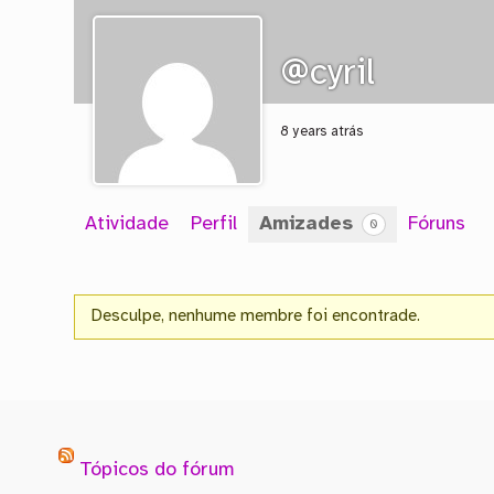
@cyril
8 years atrás
Atividade
Perfil
Amizades
Fóruns
0
Amizades
Desculpe, nenhume membre foi encontrade.
Tópicos do fórum