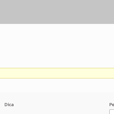
Dica
P