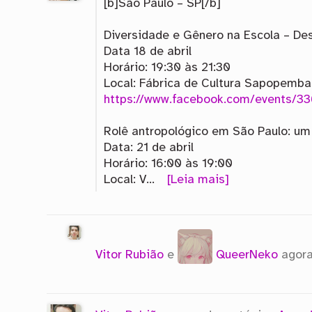
[b]São Paulo – SP[/b]
Diversidade e Gênero na Escola – De
Data 18 de abril
Horário: 19:30 às 21:30
Local: Fábrica de Cultura Sapopemba 
https://www.facebook.com/events/
Rolê antropológico em São Paulo: u
Data: 21 de abril
Horário: 16:00 às 19:00
Local: V…
[Leia mais]
Vitor Rubião
e
QueerNeko
agora