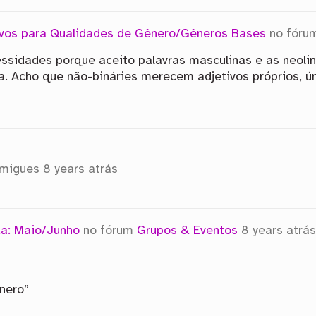
ivos para Qualidades de Gênero/Gêneros Bases
no fór
essidades porque aceito palavras masculinas e as neoli
va. Acho que não-bináries merecem adjetivos próprios, 
amigues
8 years atrás
a: Maio/Junho
no fórum
Grupos & Eventos
8 years atrá
nero”