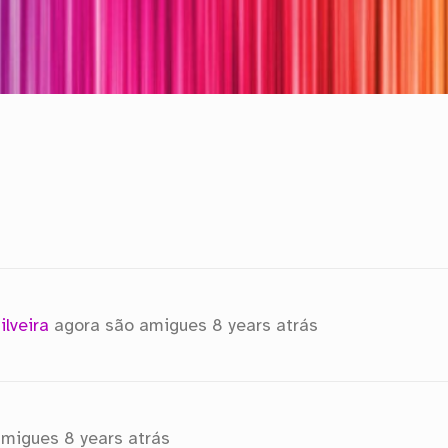
ilveira
agora são amigues
8 years atrás
amigues
8 years atrás