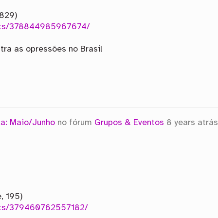
 829)
ents/378844985967674/
ntra as opressões no Brasil
a: Maio/Junho
no fórum
Grupos & Eventos
8 years atrá
, 195)
nts/379460762557182/