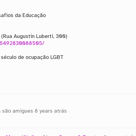
safios da Educação
(Rua Augustin Luberti, 300)
336492830088505/
m século de ocupação LGBT
 são amigues
8 years atrás