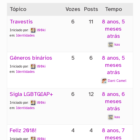
Tópico
Vozes
Posts
Tempo
Travestis
6
11
8 anos, 5
meses
Iniciado por:
l00ki
atrás
em:
Identidades
kau
Gêneros binários
5
6
8 anos, 5
meses
Iniciado por:
l00ki
atrás
em:
Identidades
Dani Camel
Sigla LGBTQIAP+
6
12
8 anos, 6
meses
Iniciado por:
l00ki
atrás
em:
Identidades
kau
Feliz 2018!
4
4
8 anos, 7
meses
Iniciado por:
l00ki