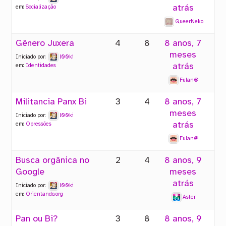
atrás
em:
Socialização
QueerNeko
Gênero Juxera
4
8
8 anos, 7
meses
Iniciado por:
l00ki
atrás
em:
Identidades
Fulan@
Militancia Panx Bi
3
4
8 anos, 7
meses
Iniciado por:
l00ki
atrás
em:
Opressões
Fulan@
Busca orgânica no
2
4
8 anos, 9
Google
meses
atrás
Iniciado por:
l00ki
em:
Orientando.org
Aster
Pan ou Bi?
3
8
8 anos, 9