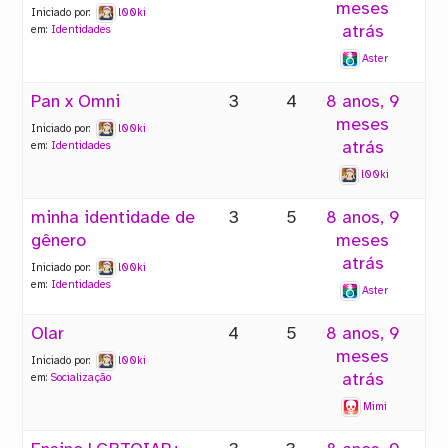
meses
Iniciado por:
l00ki
atrás
em:
Identidades
Aster
Pan x Omni
3
4
8 anos, 9
meses
Iniciado por:
l00ki
atrás
em:
Identidades
l00ki
minha identidade de
3
5
8 anos, 9
gênero
meses
atrás
Iniciado por:
l00ki
em:
Identidades
Aster
Olar
4
5
8 anos, 9
meses
Iniciado por:
l00ki
atrás
em:
Socialização
Mimi