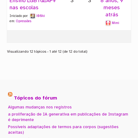
Ensino LGBTQIAP+
3
3
8 anos, 9
nas escolas
meses
atrás
Iniciado por:
l00ki
em:
Opressões
Mimi
Visualizando 12 tópicos - 1 até 12 (de 12 do total)
Tópicos do fórum
Algumas mudanças nos registros
a proliferação de IA generativa em publicações de Instagram
é deprimente
Possíveis adaptações de termos para corpos (sugestões
aceitas)