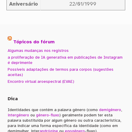
Aniversário
22/01/1999
Tópicos do fórum
Algumas mudanças nos registros
a proliferação de IA generativa em publicações de Instagram
é deprimente
Possíveis adaptações de termos para corpos (sugestões
aceitas)
Encontro virtual aroespectral (EVAE)
Dica
Identidades que contém a palavra gênero (como
demigênero
,
intergênero
ou
gênero-fluxo
) geralmente podem ter esta
palavra substituída por algum gênero ou outra característica,
para indicar uma forma específica da identidade (como em
demimulher, inter
andrógine
ou
egogênero
-fluxo).