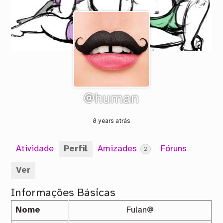
@human
8 years atrás
Atividade
Perfil
Amizades
Fóruns
2
Ver
Informações Básicas
Nome
Fulan@