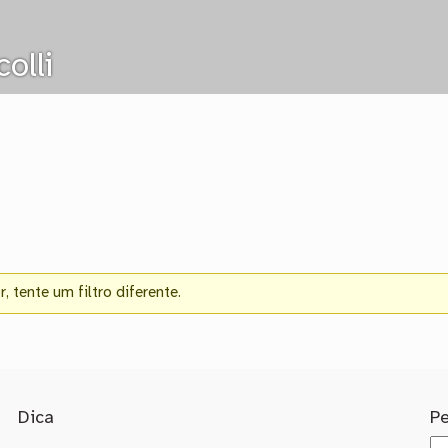
olli
 tente um filtro diferente.
Dica
P