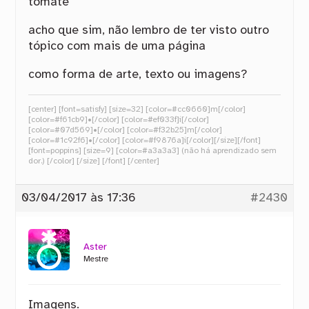
tomate
acho que sim, não lembro de ter visto outro
tópico com mais de uma página
como forma de arte, texto ou imagens?
[center] [font=satisfy] [size=32] [color=#cc0660]m[/color]
[color=#f61cb9]•[/color] [color=#ef033f]i[/color]
[color=#07d569]•[/color] [color=#f32b25]m[/color]
[color=#1c92f6]•[/color] [color=#f9876a]i[/color][/size][/font]
[font=poppins] [size=9] [color=#a3a3a3] (não há aprendizado sem
dor.) [/color] [/size] [/font] [/center]
03/04/2017 às 17:36
#2430
Aster
Mestre
Imagens.