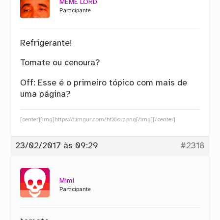
MEME LORD
Participante
Refrigerante!
Tomate ou cenoura?
Off: Esse é o primeiro tópico com mais de
uma página?
[center][img]https://i.imgur.com/htXiorc.png[/img][/center]
23/02/2017 às 09:29
#2318
Mimi
Participante