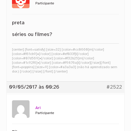
Participante
preta
séries ou filmes?
[center] [font=satisfy] [size=32] [color=#cc0660]m[/color]
[color=#f61cb9]•[/color] [color=#ef033f]i[/color]
[color=#07d569]•[/color] [color=#f32b25]m[/color]
[color=#1c92f6]•[/color] [color=#f9876a]i[/color][/size][/font]
[font=poppins] [size=9] [color=#a3a3a3] (não há aprendizado sem
dor.) [/color] [/size] [/font] [/center]
09/05/2017 às 00:26
#2522
Ari
Participante