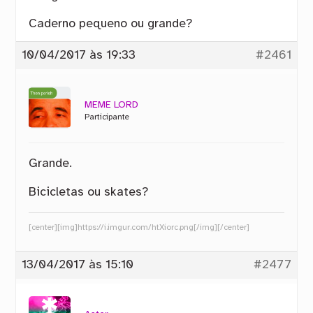
Caderno pequeno ou grande?
10/04/2017 às 19:33
#2461
MEME LORD
Participante
Grande.
Bicicletas ou skates?
[center][img]https://i.imgur.com/htXiorc.png[/img][/center]
13/04/2017 às 15:10
#2477