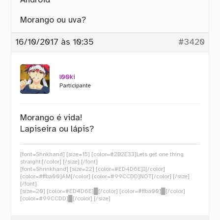
Android
Morango ou uva?
16/10/2017 às 10:35
#3420
l00ki
Participante
Morango é vida!
Lapiseira ou lápis?
[font=Shrikhand] [size=15] [color=#2B2E33]Lets get one thing
straight:[/color] [/size] [/font]
[font=Shrinkhand] [size=22] [color=#ED4D6E]I[/color]
[color=#ffba00]AM[/color] [color=#99CCDD]NOT[/color] [/size]
[/font]
[size=20] [color=#ED4D6E]█[/color] [color=#ffba00]█[/color]
[color=#99CCDD]█[/color] [/size]