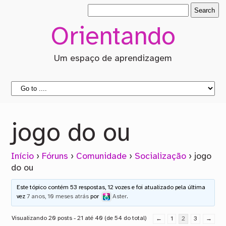
Orientando
Um espaço de aprendizagem
jogo do ou
Início
›
Fóruns
›
Comunidade
›
Socialização
›
jogo
do ou
Este tópico contém 53 respostas, 12 vozes e foi atualizado pela última
vez
7 anos, 10 meses atrás
por
Aster
.
Visualizando 20 posts - 21 até 40 (de 54 do total)
←
1
2
3
→