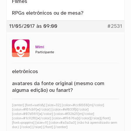
Filmes
RPGs eletrônicos ou de mesa?
11/05/2017 às 09:00
#2531
Mimi
Participante
eletrônicos
avatares da fonte original (mesmo com
alguma edição) ou fanart?
[center] [font=satisfy] [size=32] [color=#cc0660]m[/color]
[color=#f61cb9]•[/color] [color=#ef033f]i[/color]
[color=#07d569]•[/color] [color=#f32b25]m[/color]
[color=#1c92f6]•[/color] [color=#f9876a]i[/color][/size][/font]
[font=poppins] [size=9] [color=#a3a3a3] (não há aprendizado sem
dor.) [/color] [/size] [/font] [/center]