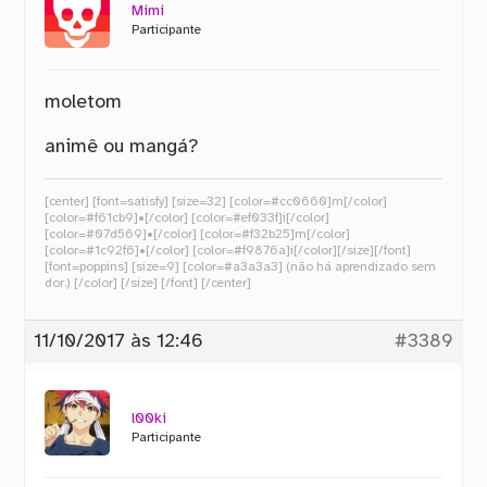
Mimi
Participante
moletom
animê ou mangá?
[center] [font=satisfy] [size=32] [color=#cc0660]m[/color]
[color=#f61cb9]•[/color] [color=#ef033f]i[/color]
[color=#07d569]•[/color] [color=#f32b25]m[/color]
[color=#1c92f6]•[/color] [color=#f9876a]i[/color][/size][/font]
[font=poppins] [size=9] [color=#a3a3a3] (não há aprendizado sem
dor.) [/color] [/size] [/font] [/center]
11/10/2017 às 12:46
#3389
l00ki
Participante