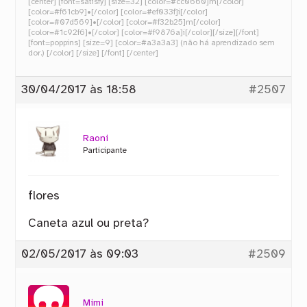
[center] [font=satisfy] [size=32] [color=#cc0660]m[/color]
[color=#f61cb9]•[/color] [color=#ef033f]i[/color]
[color=#07d569]•[/color] [color=#f32b25]m[/color]
[color=#1c92f6]•[/color] [color=#f9876a]i[/color][/size][/font]
[font=poppins] [size=9] [color=#a3a3a3] (não há aprendizado sem
dor.) [/color] [/size] [/font] [/center]
30/04/2017 às 18:58
#2507
Raoni
Participante
flores
Caneta azul ou preta?
02/05/2017 às 09:03
#2509
Mimi