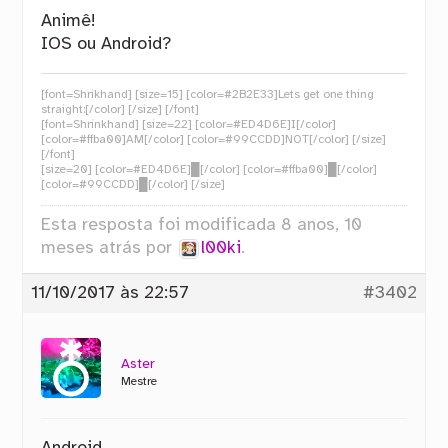
Animê!
IOS ou Android?
[font=Shrikhand] [size=15] [color=#2B2E33]Lets get one thing
straight:[/color] [/size] [/font]
[font=Shrinkhand] [size=22] [color=#ED4D6E]I[/color]
[color=#ffba00]AM[/color] [color=#99CCDD]NOT[/color] [/size]
[/font]
[size=20] [color=#ED4D6E]█[/color] [color=#ffba00]█[/color]
[color=#99CCDD]█[/color] [/size]
Esta resposta foi modificada 8 anos, 10
meses atrás por
l00ki
.
11/10/2017 às 22:57
#3402
Aster
Mestre