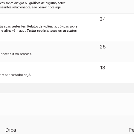
os sobre artigos ou gráficos de orgulho, sobre
untos relacionados, são bem-vindos aqui.
34
s suas vertentes. Relatos de violência, dúvidas sobre
 e afins vêm aqui.
Tenha cautela, pois os assuntos
26
nhecer outras pessoas.
13
vem ser postados aqui.
Dica
P