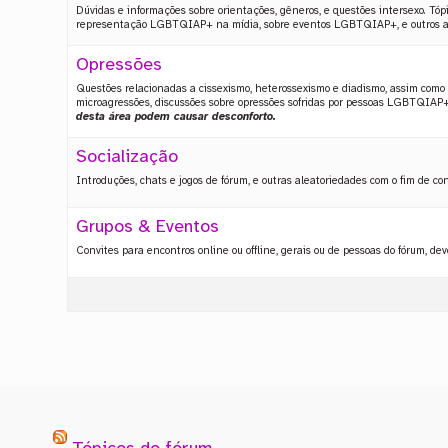
Dúvidas e informações sobre orientações, gêneros, e questões intersexo. Tópic
representação LGBTQIAP+ na mídia, sobre eventos LGBTQIAP+, e outros ass
Opressões
Questões relacionadas a cissexismo, heterossexismo e diadismo, assim como à
microagressões, discussões sobre opressões sofridas por pessoas LGBTQIAP+
desta área podem causar desconforto.
Socialização
Introduções, chats e jogos de fórum, e outras aleatoriedades com o fim de co
Grupos & Eventos
Convites para encontros online ou offline, gerais ou de pessoas do fórum, de