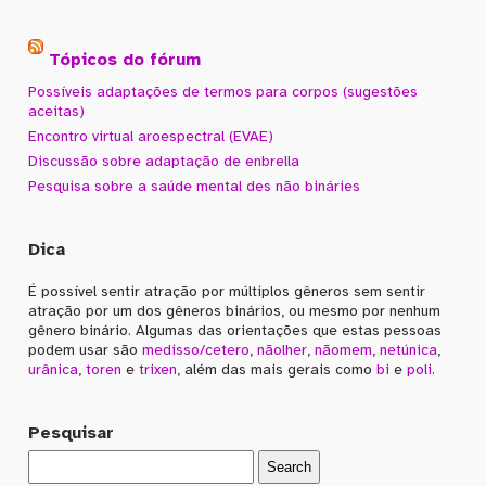
Tópicos do fórum
Possíveis adaptações de termos para corpos (sugestões
aceitas)
Encontro virtual aroespectral (EVAE)
Discussão sobre adaptação de enbrella
Pesquisa sobre a saúde mental des não bináries
Dica
É possível sentir atração por múltiplos gêneros sem sentir
atração por um dos gêneros binários, ou mesmo por nenhum
gênero binário. Algumas das orientações que estas pessoas
podem usar são
medisso/cetero
,
nãolher
,
nãomem
,
netúnica
,
urânica
,
toren
e
trixen
, além das mais gerais como
bi
e
poli
.
Pesquisar