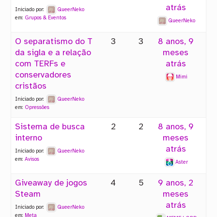
atrás
Iniciado por:
QueerNeko
em:
Grupos & Eventos
QueerNeko
O separatismo do T
3
3
8 anos, 9
da sigla e a relação
meses
com TERFs e
atrás
conservadores
Mimi
cristãos
Iniciado por:
QueerNeko
em:
Opressões
Sistema de busca
2
2
8 anos, 9
interno
meses
atrás
Iniciado por:
QueerNeko
em:
Avisos
Aster
Giveaway de jogos
4
5
9 anos, 2
Steam
meses
atrás
Iniciado por:
QueerNeko
em:
Meta