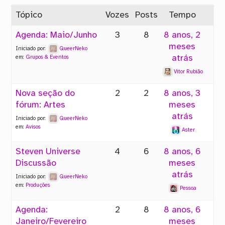
Tópico
Vozes
Posts
Tempo
Agenda: Maio/Junho
3
8
8 anos, 2
meses
Iniciado por:
QueerNeko
atrás
em:
Grupos & Eventos
Vitor Rubião
Nova seção do
2
2
8 anos, 3
fórum: Artes
meses
atrás
Iniciado por:
QueerNeko
em:
Avisos
Aster
Steven Universe
4
6
8 anos, 6
Discussão
meses
atrás
Iniciado por:
QueerNeko
em:
Produções
Pessoa
Agenda:
2
8
8 anos, 6
Janeiro/Fevereiro
meses