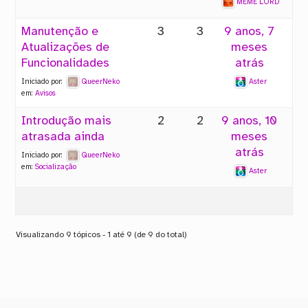
MEME LORD
Manutenção e
3
3
9 anos, 7
Atualizações de
meses
Funcionalidades
atrás
Iniciado por:
QueerNeko
Aster
em:
Avisos
Introdução mais
2
2
9 anos, 10
atrasada ainda
meses
atrás
Iniciado por:
QueerNeko
em:
Socialização
Aster
Visualizando 9 tópicos - 1 até 9 (de 9 do total)