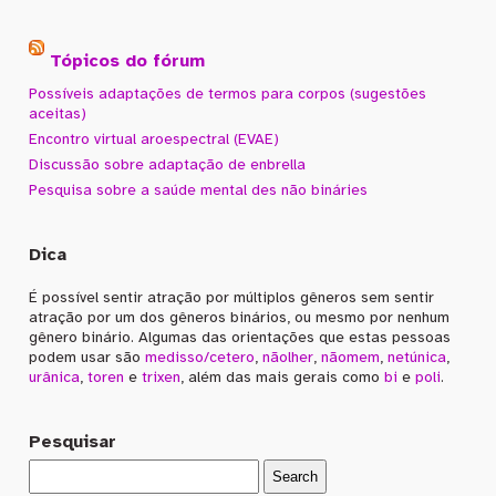
Tópicos do fórum
Possíveis adaptações de termos para corpos (sugestões
aceitas)
Encontro virtual aroespectral (EVAE)
Discussão sobre adaptação de enbrella
Pesquisa sobre a saúde mental des não bináries
Dica
É possível sentir atração por múltiplos gêneros sem sentir
atração por um dos gêneros binários, ou mesmo por nenhum
gênero binário. Algumas das orientações que estas pessoas
podem usar são
medisso/cetero
,
nãolher
,
nãomem
,
netúnica
,
urânica
,
toren
e
trixen
, além das mais gerais como
bi
e
poli
.
Pesquisar