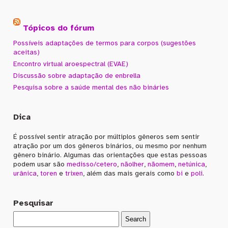
Tópicos do fórum
Possíveis adaptações de termos para corpos (sugestões
aceitas)
Encontro virtual aroespectral (EVAE)
Discussão sobre adaptação de enbrella
Pesquisa sobre a saúde mental des não bináries
Dica
É possível sentir atração por múltiplos gêneros sem sentir
atração por um dos gêneros binários, ou mesmo por nenhum
gênero binário. Algumas das orientações que estas pessoas
podem usar são
medisso/cetero
,
nãolher
,
nãomem
,
netúnica
,
urânica
,
toren
e
trixen
, além das mais gerais como
bi
e
poli
.
Pesquisar