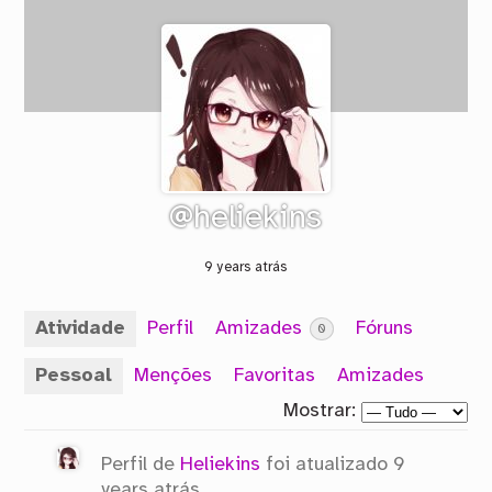
@heliekins
9 years atrás
Atividade
Perfil
Amizades
Fóruns
0
Pessoal
Menções
Favoritas
Amizades
Mostrar:
Perfil de
Heliekins
foi atualizado
9
years atrás