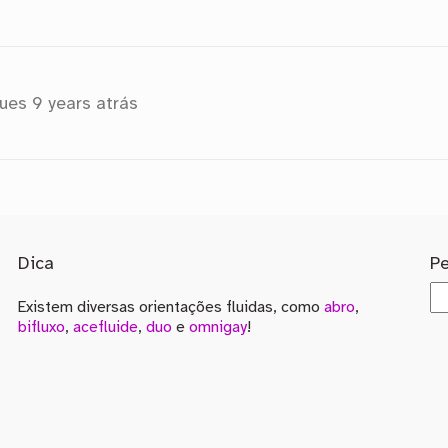
gues
9 years atrás
Dica
P
Existem diversas orientações fluidas, como
abro
,
bifluxo
,
acefluide
,
duo
e
omnigay
!