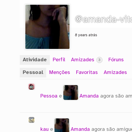
@amanda-vit
8 years atrás
Atividade
Perfil
Amizades
Fóruns
3
Pessoal
Menções
Favoritas
Amizades
Pessoa
e
Amanda
agora são a
kau
e
Amanda
agora são amig