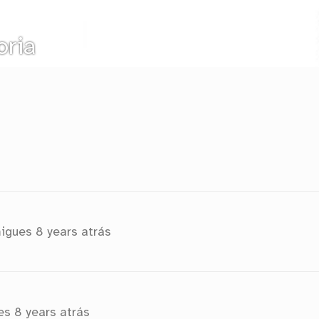
oria
migues
8 years atrás
ues
8 years atrás