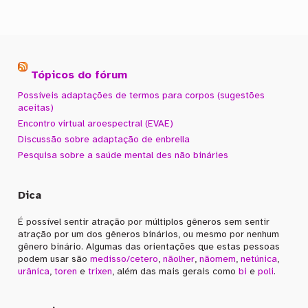
Tópicos do fórum
Possíveis adaptações de termos para corpos (sugestões
aceitas)
Encontro virtual aroespectral (EVAE)
Discussão sobre adaptação de enbrella
Pesquisa sobre a saúde mental des não bináries
Dica
É possível sentir atração por múltiplos gêneros sem sentir
atração por um dos gêneros binários, ou mesmo por nenhum
gênero binário. Algumas das orientações que estas pessoas
podem usar são
medisso/cetero
,
nãolher
,
nãomem
,
netúnica
,
urânica
,
toren
e
trixen
, além das mais gerais como
bi
e
poli
.